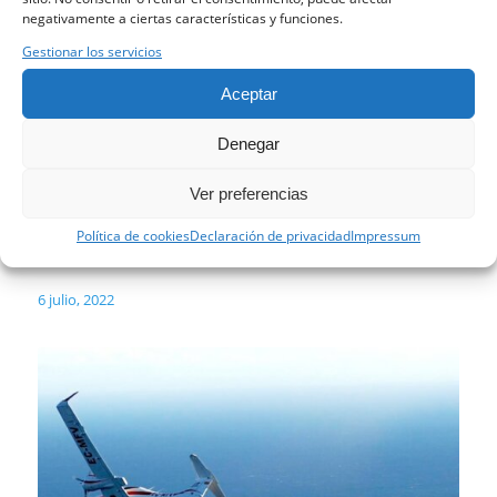
negativamente a ciertas características y funciones.
Gestionar los servicios
Aceptar
¿QUÉ ES EL EFECTO
Denegar
VENTURI?
Ver preferencias
PRINCIPIOS DE VUELO
,
PROCEDIMIENTOS OPERACIONALES
Política de cookies
Declaración de privacidad
Impressum
6 julio, 2022