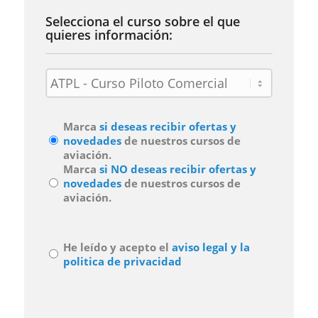
Selecciona el curso sobre el que
quieres información:
Curso
(Obligatorio)
Notificaciones
Marca
si deseas recibir ofertas y
novedades
de nuestros cursos de
aviación.
Marca
si NO deseas recibir ofertas y
novedades
de nuestros cursos de
aviación.
Aviso
He leído y acepto el
aviso legal y la
Legal
politica de privacidad
y
Politica
de