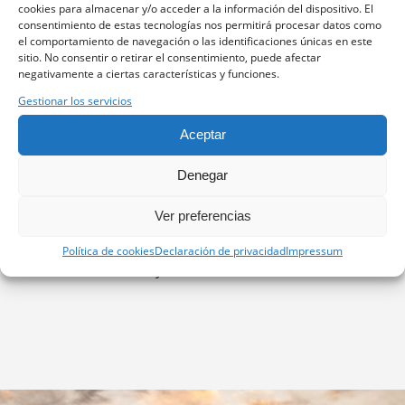
cookies para almacenar y/o acceder a la información del dispositivo. El
y se hace una
corrección excesiva en el
consentimiento de estas tecnologías nos permitirá procesar datos como
el comportamiento de navegación o las identificaciones únicas en este
cabeceo, el avión tenderá a ascender,
sitio. No consentir o retirar el consentimiento, puede afectar
dando lugar a lo que llamamos
negativamente a ciertas características y funciones.
coloquialmente como ‘hacer un globo’.
Gestionar los servicios
En estas situaciones,
lo mejor es hacer
Aceptar
un motor al aire
(volver a tomar altura
y abortar el aterrizaje), ya que el avión
Denegar
está volando a baja velocidad y en
Ver preferencias
configuración de aterrizaje, por lo que
existe riesgo de entrar en pérdida o de
Política de cookies
Declaración de privacidad
Impressum
una toma muy dura.