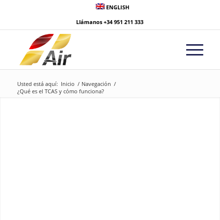
ENGLISH
Llámanos
+34 951 211 333
Usted está aquí:
Inicio
/
Navegación
/
¿Qué es el TCAS y cómo funciona?
¿Qué es el TCAS y
cómo funciona?
Te explicamos el Sistema Anticolisión en detalle.