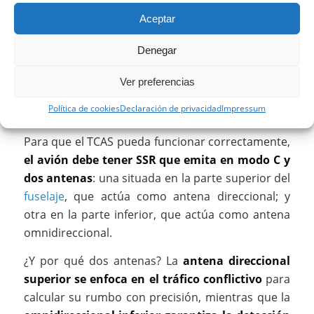
Aceptar
TCAS II
Denegar
Es el estándar en la aviación comercial. No solo
detecta y avisa (TA), sino que
también emite
Ver preferencias
órdenes de resolución vertical
(RA),
Política de cookies
Declaración de privacidad
Impressum
coordinándose con el otro avión.
Para que el TCAS pueda funcionar correctamente,
el avión debe tener SSR que emita en modo C y
dos antenas
: una situada en la parte superior del
fuselaje
, que actúa como antena direccional; y
otra en la parte inferior, que actúa como antena
omnidireccional.
¿Y por qué dos antenas? La
antena direccional
superior se enfoca en el tráfico conflictivo
para
calcular su rumbo con precisión, mientras que la