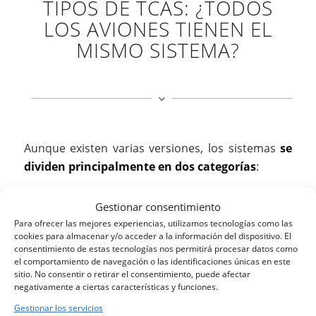
TIPOS DE TCAS: ¿TODOS
LOS AVIONES TIENEN EL
MISMO SISTEMA?
Aunque existen varias versiones, los sistemas
se
dividen principalmente en dos categorías
:
Gestionar consentimiento
TCAS I
Para ofrecer las mejores experiencias, utilizamos tecnologías como las
cookies para almacenar y/o acceder a la información del dispositivo. El
Es el sistema más básico.
Solo emite avisos de
consentimiento de estas tecnologías nos permitirá procesar datos como
tráfico
(
Traffic Advisories
), pero no ofrece
el comportamiento de navegación o las identificaciones únicas en este
sitio. No consentir o retirar el consentimiento, puede afectar
soluciones de maniobra. Es común en aeronaves
negativamente a ciertas características y funciones.
más pequeñas o en la aviación general.
Gestionar los servicios