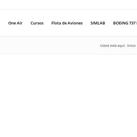
One Air
Cursos
Flota de Aviones
SIMLAB
BOEING 737 
Usted está aquí:
Inicio