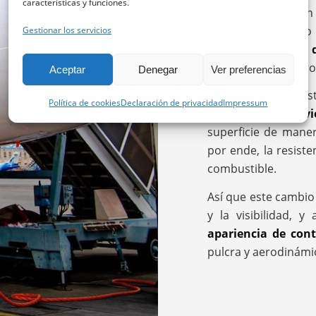
características y funciones.
Porque Airbus, en
abordado este reto 
Gestionar los servicios
diseño y la visión
reduciendo a cuatro
Aceptar
Denegar
Ver preferencias
¿Y en qué influye e
Política de cookies
Declaración de privacidad
Impressum
del morro del avi
superficie de mane
por ende, la resist
combustible.
Así que este cambio 
y la visibilidad, 
apariencia de con
pulcra y aerodinámi