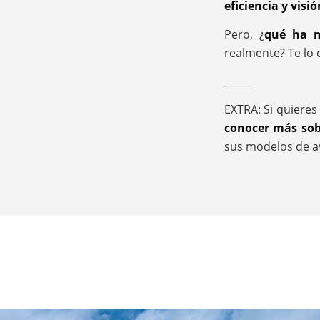
eficiencia y visi
Pero, ¿
qué ha m
realmente? Te lo
______
EXTRA: Si quiere
conocer más sobr
sus modelos de a