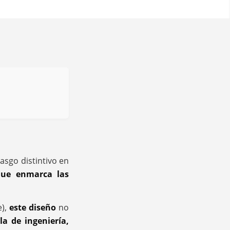
asgo distintivo en
que enmarca las
e),
este diseño
no
a de ingeniería,