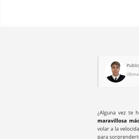
Publi
Última 
¿Alguna vez te 
maravillosa má
volar a la veloci
para sorprendert