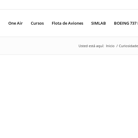
One Air
Cursos
Flota de Aviones
SIMLAB
BOEING 737 
Usted está aquí:
Inicio
/
Curiosidade