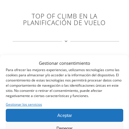
TOP OF CLIMB EN LA
PLANIFICACIÓN DE VUELO
Gestionar consentimiento
Para ofrecer las mejores experiencias, utilizamos tecnologías como las
cookies para almacenar y/o acceder a la información del dispositivo. El
El Top of climb, TOC,
es el punto en el que el
consentimiento de estas tecnologías nos permitirá procesar datos como
avión alcanzará la altitud de crucero
, y es
el comportamiento de navegación o las identificaciones únicas en este
necesario calcularlo de cara a las navegaciones.
sitio. No consentir o retirar el consentimiento, puede afectar
negativamente a ciertas características y funciones.
Para saber el TOC, hay que tener en cuenta la
Gestionar los servicios
elevación del aeropuerto, la altitud a la que
Aceptar
queremos subir, la velocidad vertical de ascenso y
la velocidad horizontal del avión; además, por
Denegar