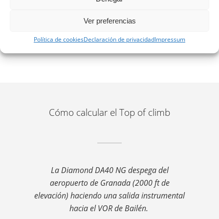
supuesto, de conocer la componente de viento.
Ver preferencias
Pero, veamos mejor un caso práctico.
Política de cookies
Declaración de privacidad
Impressum
Cómo calcular el Top of climb
La Diamond DA40 NG despega del
aeropuerto de Granada (2000 ft de
elevación) haciendo una salida instrumental
hacia el VOR de Bailén.