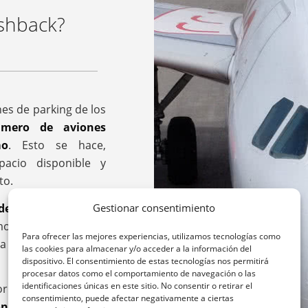
ushback?
es de parking de los
úmero de aviones
mo
. Esto se hace,
pacio disponible y
to.
 de que los aviones
Gestionar consentimiento
s adelantado, los
Para ofrecer las mejores experiencias, utilizamos tecnologías como
a en juego el tractor
las cookies para almacenar y/o acceder a la información del
dispositivo. El consentimiento de estas tecnologías nos permitirá
procesar datos como el comportamiento de navegación o las
identificaciones únicas en este sitio. No consentir o retirar el
or de arrastre o de
consentimiento, puede afectar negativamente a ciertas
ones
desde el puente