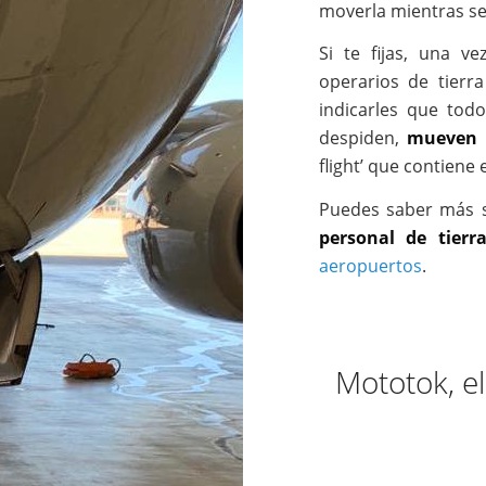
moverla mientras se
Si te fijas, una v
operarios de tierr
indicarles que tod
despiden,
mueven u
flight’ que contiene e
Puedes saber más 
personal de tierr
aeropuertos
.
Mototok, el