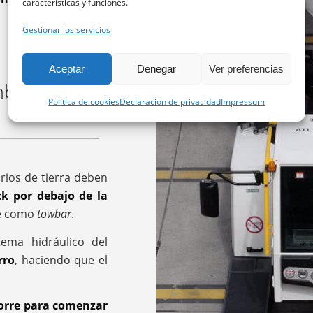
características y funciones.
Gestionar los servicios
Aceptar
Denegar
Ver preferencias
hback?
Política de cookies
Declaración de privacidad
Impressum
rios de tierra deben
ck por debajo de la
ce como
towbar
.
tema hidráulico del
rro
, haciendo que el
torre para comenzar