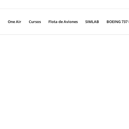
One Air
Cursos
Flota de Aviones
SIMLAB
BOEING 737 