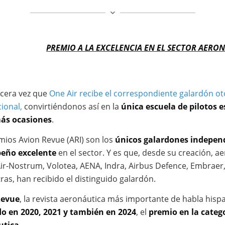
PREMIO A LA EXCELENCIA EN EL SECTOR AERO
ercera vez que
One Air recibe el correspondiente galardón o
ional,
convirtiéndonos así en la
única escuela de pilotos e
más ocasiones
.
mios Avion Revue (ARI) son los
únicos galardones independ
eño excelente
en el sector. Y es que, desde su creación, 
Air-Nostrum, Volotea, AENA, Indra, Airbus Defence, Embraer, 
ras, han recibido el distinguido galardón.
Revue
, la revista aeronáutica más importante de habla his
o en 2020, 2021 y también en 2024
, el
premio en la categ
utica
.