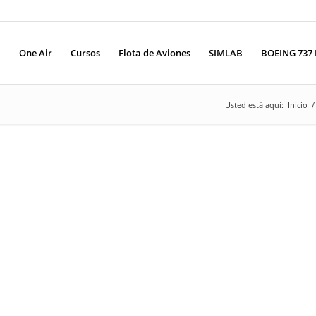
One Air
Cursos
Flota de Aviones
SIMLAB
BOEING 737 
Usted está aquí:
Inicio
/