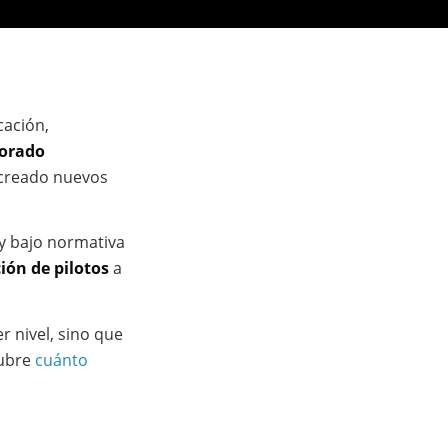
cación,
orado
y creado nuevos
 y bajo normativa
ión de pilotos
a
 nivel, sino que
cubre
cuánto