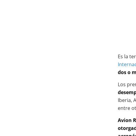
Es la t
Internac
dos o 
Los pre
desemp
Iberia, 
entre ot
Avion 
otorgad
aeroná