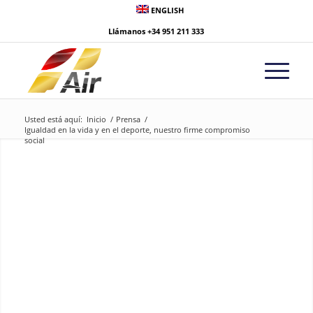
ENGLISH
Llámanos
+34 951 211 333
Usted está aquí:
Inicio
/
Prensa
/
Igualdad en la vida y en el deporte, nuestro firme compromiso
social
Igualdad en la vida y
en el deporte:
Un compromiso que comparten el Xerez DFC y One Air.