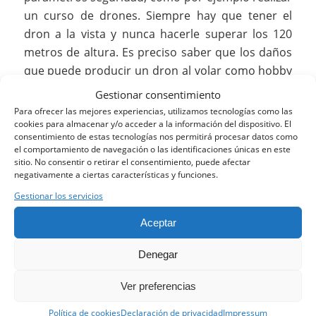
un curso de drones. Siempre hay que tener el
dron a la vista y nunca hacerle superar los 120
metros de altura. Es preciso saber que los daños
que puede producir un dron al volar como hobby
es responsabilidad de quién lo maneja. Y sólo se
Gestionar consentimiento
pueden hacer volar
drones
en las zonas
Para ofrecer las mejores experiencias, utilizamos tecnologías como las
cookies para almacenar y/o acceder a la información del dispositivo. El
adecuadas para ello, como por ejemplo, las zonas
consentimiento de estas tecnologías nos permitirá procesar datos como
despobladas o las zonas de vuelo de
el comportamiento de navegación o las identificaciones únicas en este
aeromodelismo.
sitio. No consentir o retirar el consentimiento, puede afectar
negativamente a ciertas características y funciones.
Entre las cosas
que no puedo hacer al volar
Gestionar los servicios
drones
, siempre debemos recordar que un dron
Aceptar
no es un juguete es una nave, pequeña, pero nave
en definitiva. Nunca se debe
volar un dron
en
Denegar
zonas urbanas, no poner en peligro a terceros, no
se pueden
volar drones
donde se realicen otro
Ver preferencias
tipo de aeronaves a baja altura como en
Política de cookies
Declaración de privacidad
Impressum